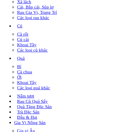
Xà lách
Cải, Bắp cải, Súp lơ
Rau Gia Vị, Trang Trí
Các loại rau khác
Củ
Cà rốt
Củ cải
Khoai Tây
Các loại củ khác
Quả
Bí
Cà chua
Ớt
Khoai Tây
Các loại quả khác
Nấm tươi
Rau Củ Quả Sấy
Quà Tặng Đặc Sản
Trà Đặc Sản
Đậu & Hạt
Gia Vị Nông Sản
Gia vị Âu