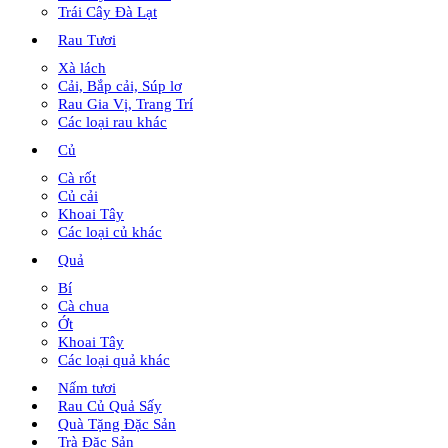
Trái Cây Đà Lạt
Rau Tươi
Xà lách
Cải, Bắp cải, Súp lơ
Rau Gia Vị, Trang Trí
Các loại rau khác
Củ
Cà rốt
Củ cải
Khoai Tây
Các loại củ khác
Quả
Bí
Cà chua
Ớt
Khoai Tây
Các loại quả khác
Nấm tươi
Rau Củ Quả Sấy
Quà Tặng Đặc Sản
Trà Đặc Sản