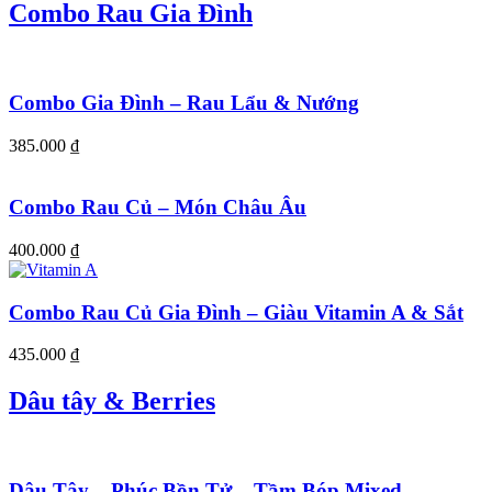
Combo Rau Gia Đình
Combo Gia Đình – Rau Lẩu & Nướng
385.000
₫
Combo Rau Củ – Món Châu Âu
400.000
₫
Combo Rau Củ Gia Đình – Giàu Vitamin A & Sắt
435.000
₫
Dâu tây & Berries
Dâu Tây – Phúc Bồn Tử – Tầm Bóp Mixed