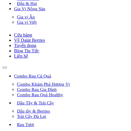
Đậu & Hạt
Gia Vị Nông Sản
Gia vị Âu
Gia vị Việt
Cửa hàng
Về Dalat Berries
Tuyển dụng
Blog Tin Tức
Liên hệ
Combo Rau Củ Quả
Combo Khám Phá Hương Vị
Combo Rau Gia Đình
Combo Rau Quả Healthy
Dâu Tây & Trái Cây
Dâu tây & Berries
Trái Cây Đà Lạt
Rau Tươi