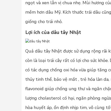
ngọt và xen lẫn vị chua nhẹ. Mùi hương c
mềm hơn dâu Mỹ. Kích thước trái dâu cũng 
giống cho trái nhỏ.
Lợi ích của dâu tây Nhật
Quả dâu tây Nhật được sử dụng rộng rãi k
còn là loại trái cây rất có lợi cho sức khỏ
có tác dụng chống oxi hóa vừa giúp tăng 
thủy tinh thể, bảo vệ mắt , trẻ hóa làn da,
flavonoid giúp chống ung thư và ngăn chặn
lượng cholesterol có hại, ngăn phòng ngừa
hòa huyết áp, ổn định nhịp tim, vô cùng tố