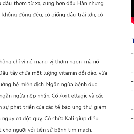
ủa dâu thơm từ xa, cứng hơn dâu Hàn nhưng
không đồng đều, có giống dâu trái lớn, có
T
–
hông chỉ vì nó mang vị thơm ngon, mà nó
–
–
e. Dâu tây chứa một lượng vitamin dồi dào, vừa
–
cường hệ miễn dịch. Ngăn ngừa bệnh đục
–
 ngăn ngừa nếp nhăn. Có Axit ellagic và các
–
 sự phát triển của các tế bào ung thư, giảm
–
 nguy cơ đột quỵ. Có chứa Kali giúp điều
–
–
t cho người với tiền sử bệnh tim mạch.