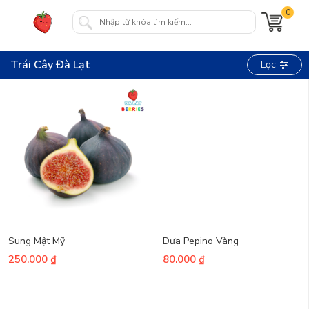
0
Trái Cây Đà Lạt
Lọc
Sung Mật Mỹ
Dưa Pepino Vàng
250.000
₫
80.000
₫