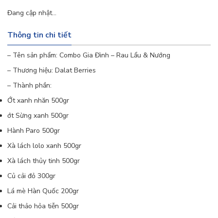
Củ cải đỏ
– 300gr
Đang cập nhật...
Lá mè Hàn Quốc
– 200gr
Thông tin chi tiết
Cải thảo hỏa tiễn
– 500gr
– Tên sản phẩm: Combo Gia Đình – Rau Lẩu & Nướng
Tần ô – 500gr
– Thương hiệu: Dalat Berries
– Thành phần:
Nấm hương
– 200gr
Ớt xanh nhăn 500gr
ớt Sừng xanh 500gr
Tất cả đều được tuyển chọn từ nguồn rau sạch,
Hành Paro 500gr
đạt chuẩn an toàn thực phẩm, đảm bảo tươi ngon
Xà lách lolo xanh 500gr
từ nông trại đến bàn ăn.
Xà lách thủy tinh 500gr
Giá trị dinh dưỡng trong Combo Gia Đình – Rau
Củ cải đỏ 300gr
Lẩu & Nướng
Lá mè Hàn Quốc 200gr
Combo Gia Đình – Rau Lẩu & Nướng
không chỉ
Cải thảo hỏa tiễn 500gr