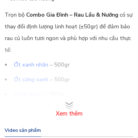
Trọn bộ
Combo Gia Đình – Rau Lẩu & Nướng
có sự
thay đổi định lượng linh hoạt (±50gr) để đảm bảo
rau củ luôn tươi ngon và phù hợp với nhu cầu thực
tế:
Ớt xanh nhăn
– 500gr
Ớt sừng xanh
– 500gr
Hành Boaro
– 500gr
Xà lách lolo xanh
– 500gr
Xem thêm
Xà lách thủy tinh
– 500gr
Video sản phẩm