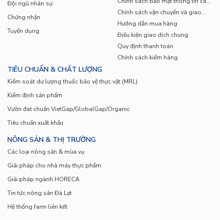
Chính sách bảo mật thông tin cá
Đội ngũ nhân sự
xà lách và hành Paro giúp bữa tiệc
lẩu nướng
nhân
Chính sách vận chuyển và giao
Chứng nhận
nhận
Hướng dẫn mua hàng
trở nên chuẩn vị nhà hàng ngay tại nhà.
Tuyển dụng
Điều kiện giao dịch chung
Quy định thanh toán
Bảo vệ sức khỏe:
Thành phần rau củ giàu
Chính sách kiểm hàng
vitamin A, C, K cùng chất chống oxy hóa giúp
TIÊU CHUẨN & CHẤT LƯỢNG
Kiểm soát dư lượng thuốc bảo vệ thực vật (MRL)
tăng cường đề kháng, đẹp da và tốt cho tim
Kiểm định sản phẩm
mạch.
Vườn đat chuẩn VietGap/GlobalGap/Organic
Tiêu chuẩn xuất khẩu
Tiện lợi & tiết kiệm:
Chỉ với 385K, bạn đã có
NÔNG SẢN & THỊ TRƯỜNG
trọn combo rau củ tươi sạch, đủ cho bữa tiệc 4–
Các loại nông sản & mùa vụ
Giải pháp cho nhà máy thực phẩm
6 người, không cần mất thời gian chọn mua lẻ
Giải pháp ngành HORECA
từng loại.
Tin tức nông sản Đà Lạt
Hệ thống farm liên kết
Combo Gia Đình – Rau Lẩu & Nướng 385K
là giải