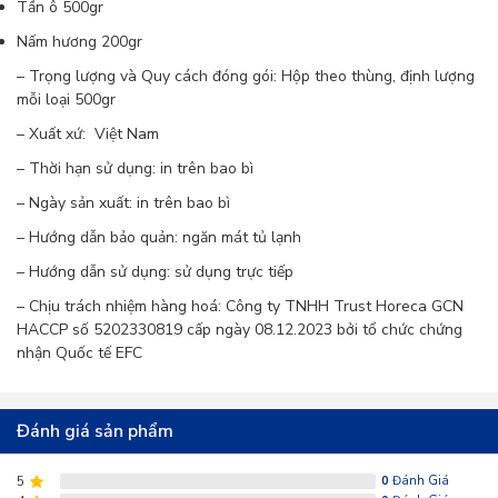
Tần ô 500gr
giúp bạn chuẩn bị bữa ăn nhanh chóng mà còn
Nấm hương 200gr
mang lại nhiều dưỡng chất cần thiết cho cơ thể.
– Trọng lượng và Quy cách đóng gói: Hộp theo thùng, định lượng
Mỗi loại rau củ đều có đặc tính riêng:
mỗi loại 500gr
– Xuất xứ: Việt Nam
Ớt xanh nhăn & Ớt sừng xanh:
Giàu vitamin C
– Thời hạn sử dụng: in trên bao bì
và chất chống oxy hóa, tăng cường sức đề
– Ngày sản xuất: in trên bao bì
kháng, hỗ trợ đốt cháy calo. Khi ăn kèm thịt
– Hướng dẫn bảo quản: ngăn mát tủ lạnh
– Hướng dẫn sử dụng: sử dụng trực tiếp
nướng hoặc cho vào nồi lẩu, ớt giúp món ăn
– Chịu trách nhiệm hàng hoá:
Công ty TNHH Trust Horeca
GCN
thêm đậm đà và hấp dẫn hơn.
HACCP số 5202330819 cấp ngày 08.12.2023 bởi tổ chức chứng
nhận Quốc tế EFC
Hành Paro:
Thành phần giàu chất xơ và các
hợp chất lưu huỳnh tự nhiên, tốt cho tim mạch
Đánh giá sản phẩm
và hệ miễn dịch. Khi dùng trong
lẩu nướng
,
5
0
Đánh Giá