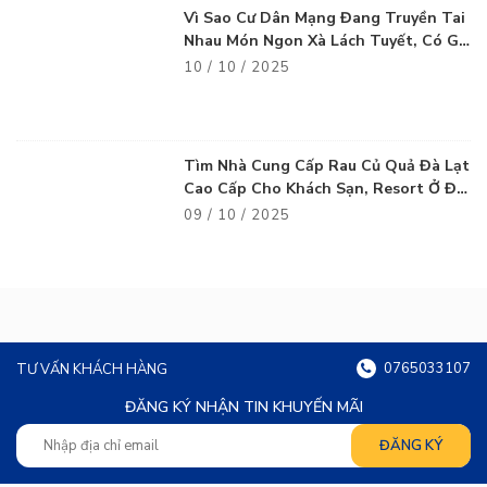
Vì Sao Cư Dân Mạng Đang Truyền Tai
Nhau Món Ngon Xà Lách Tuyết, Có Gì
Thú Vị?
10 / 10 / 2025
Tìm Nhà Cung Cấp Rau Củ Quả Đà Lạt
Cao Cấp Cho Khách Sạn, Resort Ở Đà
Nẵng
09 / 10 / 2025
0765033107
TƯ VẤN KHÁCH HÀNG
ĐĂNG KÝ NHẬN TIN KHUYẾN MÃI