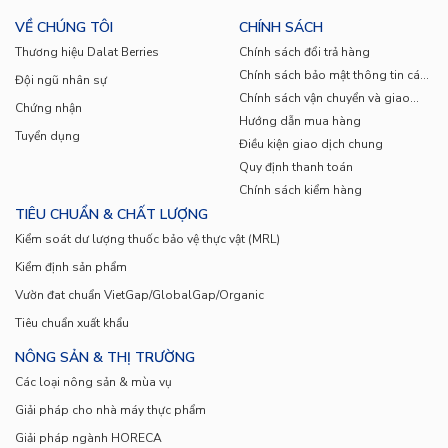
VỀ CHÚNG TÔI
CHÍNH SÁCH
Thương hiệu Dalat Berries
Chính sách đổi trả hàng
Chính sách bảo mật thông tin cá
Đội ngũ nhân sự
nhân
Chính sách vận chuyển và giao
Chứng nhận
nhận
Hướng dẫn mua hàng
Tuyển dụng
Điều kiện giao dịch chung
Quy định thanh toán
Chính sách kiểm hàng
TIÊU CHUẨN & CHẤT LƯỢNG
Kiểm soát dư lượng thuốc bảo vệ thực vật (MRL)
Kiểm định sản phẩm
Vườn đat chuẩn VietGap/GlobalGap/Organic
Tiêu chuẩn xuất khẩu
NÔNG SẢN & THỊ TRƯỜNG
Các loại nông sản & mùa vụ
Giải pháp cho nhà máy thực phẩm
Giải pháp ngành HORECA