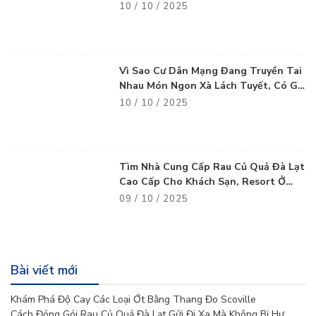
Vũng Tàu
10 / 10 / 2025
Vì Sao Cư Dân Mạng Đang Truyền Tai
Nhau Món Ngon Xà Lách Tuyết, Có Gì
Thú Vị?
10 / 10 / 2025
Tìm Nhà Cung Cấp Rau Củ Quả Đà Lạt
Cao Cấp Cho Khách Sạn, Resort Ở
Cam Ranh
09 / 10 / 2025
Bài viết mới
Khám Phá Độ Cay Các Loại Ớt Bằng Thang Đo Scoville
Cách Đóng Gói Rau Củ Quả Đà Lạt Gửi Đi Xa Mà Không Bị Hư