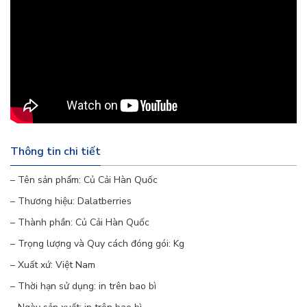
thường, với thân hình trụ dài, vỏ màu trắng, phần
ruột màu trắng hoặc vàng nhạt. Củ cải Hàn Quốc
có vị cay nồng đặc trưng, giòn sần sật và mùi thơm
nhẹ.
2. Giá trị dinh dưỡng của củ cải Hàn Quốc
Thông tin chi tiết
Củ cải Hàn Quốc chứa nhiều vitamin và khoáng
– Tên sản phẩm: Củ Cải Hàn Quốc
chất thiết yếu cho cơ thể, bao gồm:
– Thương hiệu: Dalatberries
Vitamin C:
Tăng cường hệ miễn dịch, bảo vệ da
– Thành phần: Củ Cải Hàn Quốc
và chống oxy hóa.
– Trọng lượng và Quy cách đóng gói: Kg
– Xuất xứ: Việt Nam
Vitamin K:
Giúp đông máu, tốt cho xương
– Thời hạn sử dụng: in trên bao bì
khớp.