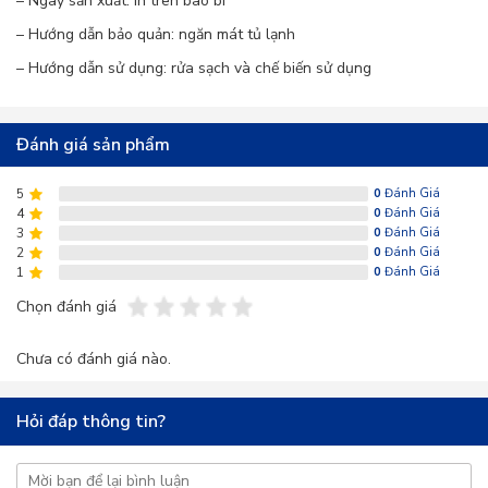
– Ngày sản xuất: in trên bao bì
– Hướng dẫn bảo quản: ngăn mát tủ lạnh
Kali:
Giúp điều hòa huyết áp, tốt cho tim mạch.
– Hướng dẫn sử dụng: rửa sạch và chế biến sử dụng
Chất xơ:
Hỗ trợ tiêu hóa, ngăn ngừa táo bón.
Đánh giá sản phẩm
Glucosinolate:
Hợp chất chống oxy hóa mạnh
mẽ, giúp bảo vệ cơ thể khỏi tác hại của gốc tự
5
0
Đánh Giá
4
0
Đánh Giá
do, ngăn ngừa ung thư.
3
0
Đánh Giá
2
0
Đánh Giá
3. Lợi ích sức khỏe của củ cải Hàn Quốc
1
0
Đánh Giá
Chọn đánh giá
Tăng cường hệ miễn dịch:
Vitamin C trong củ
Chưa có đánh giá nào.
cải Hàn Quốc giúp tăng cường hệ miễn
dịch, chống lại các bệnh cảm cúm, ho, sốt.
Hỏi đáp thông tin?
Hỗ trợ tiêu hóa:
Chất xơ trong củ cải Hàn Quốc