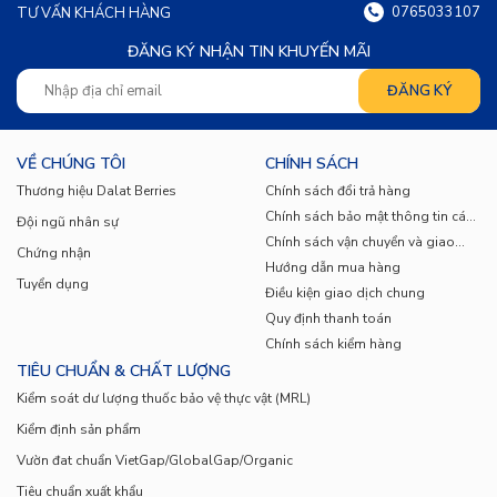
được làm từ củ cải lên men.
0765033107
TƯ VẤN KHÁCH HÀNG
ĐĂNG KÝ NHẬN TIN KHUYẾN MÃI
Canh:
Củ cải Hàn Quốc có thể nấu canh
chua, canh gà, canh rau củ…
Salad:
Củ cải Hàn Quốc có thể ăn sống trong
VỀ CHÚNG TÔI
CHÍNH SÁCH
các món salad, giúp tăng thêm hương vị và
Thương hiệu Dalat Berries
Chính sách đổi trả hàng
Chính sách bảo mật thông tin cá
Đội ngũ nhân sự
dinh dưỡng cho món ăn.
nhân
Chính sách vận chuyển và giao
Chứng nhận
nhận
Hướng dẫn mua hàng
Tuyển dụng
Nước ép:
Củ cải Hàn Quốc có thể ép lấy nước
Điều kiện giao dịch chung
Quy định thanh toán
uống, giúp thanh lọc cơ thể và tăng cường sức
Chính sách kiểm hàng
TIÊU CHUẨN & CHẤT LƯỢNG
khỏe.
Kiểm soát dư lượng thuốc bảo vệ thực vật (MRL)
5. Lưu ý khi sử dụng củ cải Hàn Quốc
Kiểm định sản phẩm
Vườn đat chuẩn VietGap/GlobalGap/Organic
Không nên ăn quá nhiều củ cải Hàn Quốc trong
Tiêu chuẩn xuất khẩu