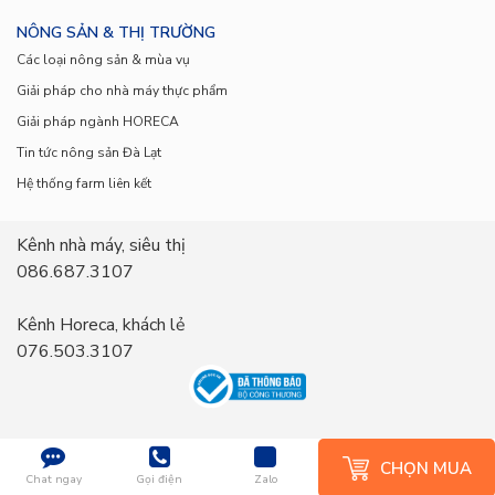
một ngày vì có thể gây ra một số tác dụng phụ
NÔNG SẢN & THỊ TRƯỜNG
như đầy hơi, khó tiêu.
Các loại nông sản & mùa vụ
Giải pháp cho nhà máy thực phẩm
Nên chọn mua củ cải Hàn Quốc tươi
Giải pháp ngành HORECA
ngon, không bị dập nát hay úa vàng.
Tin tức nông sản Đà Lạt
Hệ thống farm liên kết
Nên rửa sạch củ cải Hàn Quốc trước khi sử
dụng.
Kênh nhà máy, siêu thị
086.687.3107
Củ cải Hàn Quốc
là một loại rau củ bổ dưỡng và
Kênh Horeca, khách lẻ
thơm ngon, mang lại nhiều lợi ích cho sức khỏe.
076.503.3107
Hãy thêm củ cải Hàn Quốc vào thực đơn hàng ngày
để tăng thêm hương vị cho món ăn và nâng cao sức
khỏe cho bản thân và gia đình.
CHỌN MUA
Chat ngay
Gọi điện
Zalo