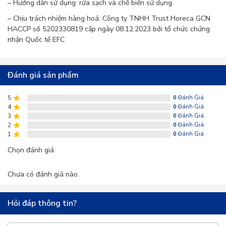
– Hướng dẫn sử dụng: rửa sạch và chế biến sử dụng
đỏ chứa nhiều hợp chất sulfur và quercetin, giúp
– Chịu trách nhiệm hàng hoá:
Công ty TNHH Trust Horeca
GCN
HACCP số 5202330819 cấp ngày 08.12.2023 bởi tổ chức chứng
kích thích hệ miễn dịch và chống lại vi khuẩn, virus,
nhận Quốc tế EFC
từ đó giảm nguy cơ mắc bệnh cảm cúm và các
bệnh nhiễm trùng. Hơn nữa, hành tây đỏ có khả
Đánh giá sản phẩm
năng giúp cơ thể thanh lọc độc tố và cải thiện sức
5
0
Đánh Giá
khỏe tổng thể.
4
0
Đánh Giá
3
0
Đánh Giá
2
0
Đánh Giá
2.3. Hỗ Trợ Tim Mạch
1
0
Đánh Giá
Hành tây đỏ Đà Lạt có tác dụng rất tốt đối với sức
Chọn đánh giá
khỏe tim mạch. Các hợp chất chống oxy hóa trong
Chưa có đánh giá nào.
hành tây, đặc biệt là quercetin và sulfur, giúp giảm
Hỏi đáp thông tin?
mức cholesterol xấu (LDL) và ngăn ngừa sự hình
thành các mảng bám trong động mạch, từ đó giảm