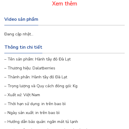
Xem thêm
2.1. Cung Cấp Vitamin và Khoáng Chất
Hành tây đỏ Đà Lạt là một nguồn cung cấp tuyệt
Video sản phẩm
vời các vitamin và khoáng chất như vitamin C,
Đang cập nhật...
vitamin B6, folate, kali và mangan. Vitamin C trong
Thông tin chi tiết
hành tây giúp tăng cường hệ miễn dịch, chống lại
các tác nhân gây bệnh và làm lành vết thương
– Tên sản phẩm: Hành tây đỏ Đà Lạt
– Thương hiệu: Dalatberries
nhanh chóng. Vitamin B6 và folate hỗ trợ sức khỏe
– Thành phần: Hành tây đỏ Đà Lạt
não bộ, duy trì chức năng thần kinh và giúp cải
– Trọng lượng và Quy cách đóng gói: Kg
thiện tâm trạng.
– Xuất xứ: Việt Nam
2.2. Tăng Cường Hệ Miễn Dịch
– Thời hạn sử dụng: in trên bao bì
– Ngày sản xuất: in trên bao bì
Một trong những lợi ích nổi bật của hành tây đỏ Đà
– Hướng dẫn bảo quản: ngăn mát tủ lạnh
Lạt là khả năng tăng cường hệ miễn dịch. Hành tây