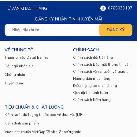
ngon và dinh dưỡng cao. Dưới đây là một số món
0765033107
TƯ VẤN KHÁCH HÀNG
ăn phổ biến từ hành tây đỏ Đà Lạt.
ĐĂNG KÝ NHẬN TIN KHUYẾN MÃI
3.1. Salad Hành Tây Đỏ
Salad hành tây đỏ là món ăn đơn giản nhưng rất
VỀ CHÚNG TÔI
CHÍNH SÁCH
hấp dẫn và bổ dưỡng. Bạn chỉ cần thái hành tây đỏ
Thương hiệu Dalat Berries
Chính sách đổi trả hàng
thành lát mỏng, kết hợp với rau xà lách, cà chua,
Chính sách bảo mật thông tin cá
Đội ngũ nhân sự
nhân
Chính sách vận chuyển và giao
dưa leo, và các loại gia vị như dầu oliu, giấm
Chứng nhận
nhận
Hướng dẫn mua hàng
Tuyển dụng
balsamic, muối và tiêu. Món salad này vừa thanh
Điều kiện giao dịch chung
Quy định thanh toán
mát vừa cung cấp nhiều vitamin và khoáng chất
Chính sách kiểm hàng
TIÊU CHUẨN & CHẤT LƯỢNG
cho cơ thể.
Kiểm soát dư lượng thuốc bảo vệ thực vật (MRL)
3.2. Hành Tây Đỏ Xào Thịt Bò
Kiểm định sản phẩm
Hành tây đỏ Đà Lạt xào thịt bò là một món ăn đơn
Vườn đat chuẩn VietGap/GlobalGap/Organic