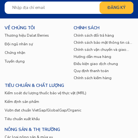
tôi tự tin là đơn vị cung ứng rau sạch chất lượng
đến với mọi người
VỀ CHÚNG TÔI
CHÍNH SÁCH
Thương hiệu Dalat Berries
Chính sách đổi trả hàng
Chính sách bảo mật thông tin cá
Đội ngũ nhân sự
nhân
Chính sách vận chuyển và giao
Chứng nhận
nhận
Hướng dẫn mua hàng
Tuyển dụng
Điều kiện giao dịch chung
Quy định thanh toán
Chính sách kiểm hàng
TIÊU CHUẨN & CHẤT LƯỢNG
Kiểm soát dư lượng thuốc bảo vệ thực vật (MRL)
Kiểm định sản phẩm
Vườn đat chuẩn VietGap/GlobalGap/Organic
Tiêu chuẩn xuất khẩu
NÔNG SẢN & THỊ TRƯỜNG
Các loại nông sản & mùa vụ