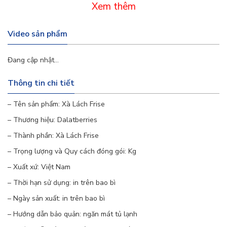
Xem thêm
rất tốt cho sức khỏe.
Dễ dàng chế biến:
Loại rau này có thể ăn sống
Video sản phẩm
và dễ dàng chế biến ăn kèm với các món ăn
Đang cập nhật...
khác
Thông tin chi tiết
2. Lợi ích sức khỏe:
– Tên sản phẩm: Xà Lách Frise
Tăng cường hệ miễn dịch:
Vitamin A, C và các
– Thương hiệu: Dalatberries
khoáng chất trong xà lách Frise giúp tăng
– Thành phần: Xà Lách Frise
cường sức đề kháng cho cơ thể.
– Trọng lượng và Quy cách đóng gói: Kg
– Xuất xứ: Việt Nam
Hỗ trợ hệ tiêu hóa:
Chất xơ dồi dào trong rau
– Thời hạn sử dụng: in trên bao bì
giúp thúc đẩy tiêu hóa, ngăn ngừa táo bón và
– Ngày sản xuất: in trên bao bì
các vấn đề tiêu hóa khác.
– Hướng dẫn bảo quản: ngăn mát tủ lạnh