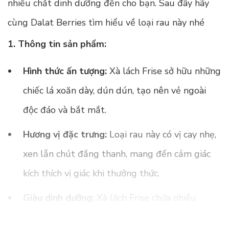
nhiều chất dinh dưỡng đến cho bạn. Sau đây hãy
cùng Dalat Berries tìm hiểu về loại rau này nhé
1. Thông tin sản phẩm:
Hình thức ấn tượng:
Xà lách Frise sở hữu những
chiếc lá xoăn dày, dún dún, tạo nên vẻ ngoài
độc đáo và bắt mắt.
Hương vị đặc trưng:
Loại rau này có vị cay nhẹ,
xen lẫn chút đắng thanh, mang đến cảm giác
kích thích vị giác khi thưởng thức.
Giàu dinh dưỡng:
Xà lách Frise chứa nhiều
vitamin A, C, K, axit folic, kali, magie và chất xơ,