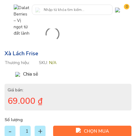
0
Xà Lách Frise
Thương hiệu:
SKU:
N/A
Chia sẻ
Giá bán:
69.000
₫
Số lượng
CHỌN MUA