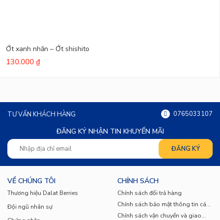
nguyên hương vị tự nhiên của ớt chuông.
Súp ớt chuông:
Món súp sánh mịn, bổ
dưỡng, thích hợp cho những ngày se lạnh.
Ớt xanh nhăn – Ớt shishito
130.000
₫
5. Lưu ý khi sử dụng:
Nên chọn ớt chuông xanh có màu sắc tươi
sáng, vỏ bóng, không có vết dập nát.
0765033107
TƯ VẤN KHÁCH HÀNG
Rửa sạch ớt chuông trước khi chế biến.
ĐĂNG KÝ NHẬN TIN KHUYẾN MÃI
Không nên ăn quá nhiều ớt chuông xanh trong
một ngày vì có thể gây khó tiêu.
VỀ CHÚNG TÔI
CHÍNH SÁCH
Thương hiệu Dalat Berries
Chính sách đổi trả hàng
6. Mua ớt chuông xanh
ở đâu?
Chính sách bảo mật thông tin cá
Đội ngũ nhân sự
nhân
Dalat Berries – thương hiệu chuyên cung ứng các
Chính sách vận chuyển và giao