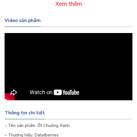
Xem thêm
ngừa táo bón.
Video sản phẩm
Kali:
Giúp điều hòa huyết áp, giảm nguy cơ đột
quỵ.
Capsaicin:
Chất tạo vị cay nhẹ, giúp giảm
cholesterol xấu, giảm nguy cơ mắc bệnh tim
mạch.
2. Điểm đặc biệt so với ớt cay:
Vị ngọt thanh:
Khác với vị cay nồng của ớt
thông thường, ớt chuông xanh có vị ngọt
Thông tin chi tiết
thanh, dễ ăn, phù hợp với khẩu vị của nhiều
– Tên sản phẩm: Ớt Chuông Xanh
người, đặc biệt là trẻ em.
– Thương hiệu: Dalatberries