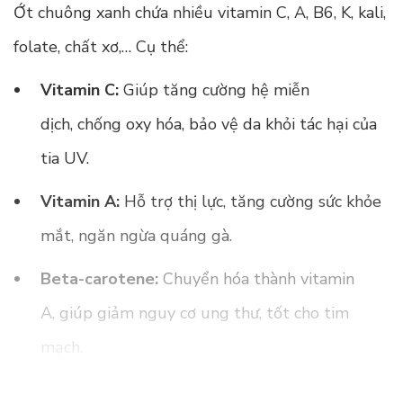
Ớt chuông xanh chứa nhiều vitamin C, A, B6, K, kali,
folate, chất xơ,… Cụ thể:
Vitamin C:
Giúp tăng cường hệ miễn
dịch, chống oxy hóa, bảo vệ da khỏi tác hại của
tia UV.
Vitamin A:
Hỗ trợ thị lực, tăng cường sức khỏe
mắt, ngăn ngừa quáng gà.
Beta-carotene:
Chuyển hóa thành vitamin
A, giúp giảm nguy cơ ung thư, tốt cho tim
mạch.
Chất xơ:
Hỗ trợ hệ tiêu hóa khỏe mạnh, ngăn