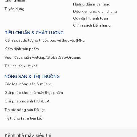
Chứng nhận
nhận
Hướng dẫn mua hàng
sản phẩm rau củ quả tươi và các đặc sản khác từ
Tuyển dụng
Điều kiện giao dịch chung
Quy định thanh toán
Đà Lạt – Lâm Đồng.
Khách hàng của chúng tôi
Chính sách kiểm hàng
bao gồm tất cả các khách hàng cá nhân, các nhà
TIÊU CHUẨN & CHẤT LƯỢNG
Kiểm soát dư lượng thuốc bảo vệ thực vật (MRL)
hàng và khách sạn trong mảng Horeca
Kiểm định sản phẩm
Địa chỉ văn phòng: Số 37 đường số 7, KDC Trung
Vườn đat chuẩn VietGap/GlobalGap/Organic
Tiêu chuẩn xuất khẩu
Sơn, Bình Hưng, Bình Chánh, Ho Chi Minh City,
NÔNG SẢN & THỊ TRƯỜNG
Vietnam
Các loại nông sản & mùa vụ
Giải pháp cho nhà máy thực phẩm
Kho hàng tại TP HCM: Số 68 đường số 10, KDC
Giải pháp ngành HORECA
Trung Sơn, Bình Hưng, Bình Chánh, Ho Chi Minh
Tin tức nông sản Đà Lạt
Hệ thống farm liên kết
City, Vietnam
Địa chỉ tại Lâm đồng: Thôn Xuân Thành, Xã Xuân
Kênh nhà máy, siêu thị