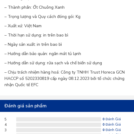
– Thành phần: Ớt Chuông Xanh
Hàm lượng capsaicin thấp:
Ớt chuông xanh
– Trọng lượng và Quy cách đóng gói: Kg
chứa ít capsaicin hơn ớt cay, nên không gây cảm
– Xuất xứ: Việt Nam
giác cay nóng, phù hợp với người không ăn được
– Thời hạn sử dụng: in trên bao bì
cay.
– Ngày sản xuất: in trên bao bì
– Hướng dẫn bảo quản: ngăn mát tủ lạnh
Giá trị dinh dưỡng cao:
Ớt chuông xanh chứa
– Hướng dẫn sử dụng: rửa sạch và chế biến sử dụng
nhiều vitamin, khoáng chất và chất xơ hơn ớt
– Chịu trách nhiệm hàng hoá:
Công ty TNHH Trust Horeca
GCN
HACCP số 5202330819 cấp ngày 08.12.2023 bởi tổ chức chứng
cay, mang đến nhiều lợi ích cho sức khỏe.
nhận Quốc tế EFC
3. Lợi ích sức khỏe:
Đánh giá sản phẩm
Tăng cường hệ miễn dịch:
Nhờ hàm lượng
vitamin C cao, ớt chuông xanh giúp tăng cường
5
0
Đánh Giá
4
0
Đánh Giá
hệ miễn dịch, chống lại vi khuẩn, virus gây bệnh.
3
0
Đánh Giá