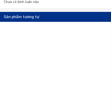
Chưa có bình luận nào
giúp tăng cường sản sinh collagen, làm da sáng
Sản phẩm tương tự
mịn, giảm nếp nhăn.
4. Sử dụng ớt chuông xanh:
Ớt chuông xanh có thể chế biến thành nhiều món
ăn ngon như:
Salad ớt chuông:
Món ăn thanh mát, bổ
dưỡng, giúp bạn giải nhiệt mùa hè.
Ớt chuông xào thịt bò:
Món ăn đậm đà, thơm
ngon, cung cấp nhiều protein và vitamin.
Nướng ớt chuông:
Món ăn đơn giản, giữ